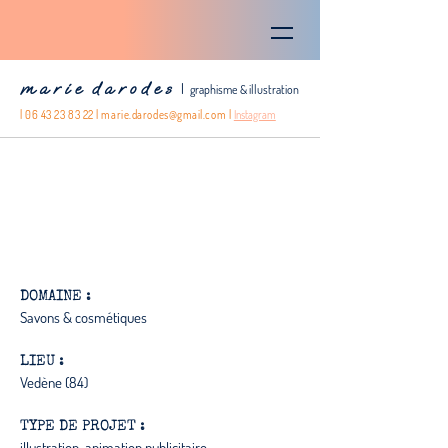
m a r i e d a r o d e s
|
graphisme & illustration
|
06 43 23 83 22
|
marie.darodes@gmail.com
|
Instagram
La Maison du Savon de Marseille
Astuces de Mamé Christophette
DOMAINE :
Savons & cosmétiques
LIEU :
Vedène (84)
TYPE DE PROJET :
illustration, animation publicitaire